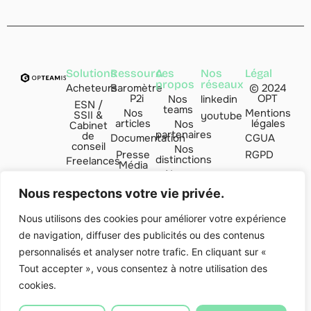
Solutions
Ressources
A
Nos
Légal
propos
réseaux
Acheteurs
Baromètre
© 2024
P2i
OPT
Nos
linkedin
ESN /
teams
Nos
Mentions
SSII &
youtube
articles
légales
Nos
Cabinet
partenaires
de
Documentation
CGUA
conseil
Nos
Presse
RGPD
distinctions
Freelances
Média
Nous
Managers
FAQ
rejoindre
de
Nous respectons votre vie privée.
transition
Contact
par
Nous utilisons des cookies pour améliorer votre expérience
de navigation, diffuser des publicités ou des contenus
Indice
Valoria
personnalisés et analyser notre trafic. En cliquant sur «
Club'ESN
Tout accepter », vous consentez à notre utilisation des
cookies.