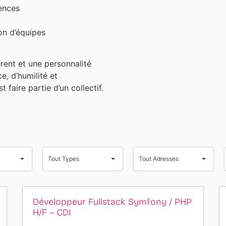
ences
on d’équipes
rent et une personnalité
, d’humilité et
t faire partie d’un collectif.
Tout
Tout
Types
Adresses
Tout Types
Tout Adresses
Développeur Fullstack Symfony / PHP
H/F – CDI