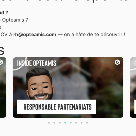
nd ?
e Opteamis ?
 !
n CV à
rh@opteamis.com
— on a hâte de te découvrir !
s