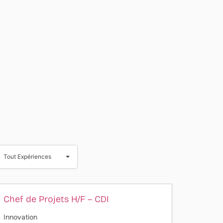
Tout
Expériences
Tout Expériences
Chef de Projets H/F – CDI
Innovation