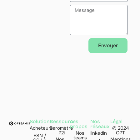
Envoyer
Alternative:
Solutions
Ressources
A
Nos
Légal
propos
réseaux
Acheteurs
Baromètre
© 2024
P2i
OPT
Nos
linkedin
ESN /
teams
Nos
Mentions