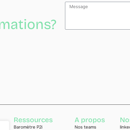
rmations?
Alternative:
Ressources
A propos
No
Baromètre P2i
Nos teams
linke