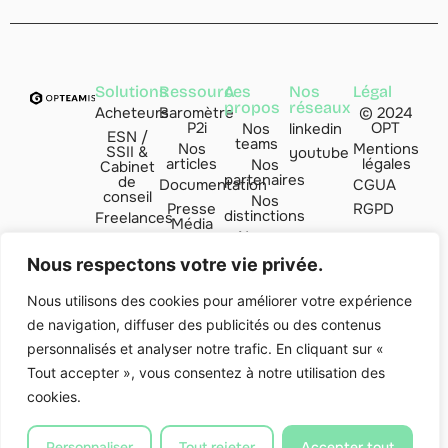
Solutions
Ressources
A
Nos
Légal
propos
réseaux
Acheteurs
Baromètre
© 2024
P2i
OPT
Nos
linkedin
ESN /
teams
Nos
Mentions
SSII &
youtube
articles
légales
Nos
Cabinet
partenaires
de
Documentation
CGUA
conseil
Nos
Presse
RGPD
distinctions
Freelances
Média
Nous
Managers
FAQ
rejoindre
de
Nous respectons votre vie privée.
transition
Contact
par
Nous utilisons des cookies pour améliorer votre expérience
de navigation, diffuser des publicités ou des contenus
Indice
Valoria
personnalisés et analyser notre trafic. En cliquant sur «
Club'ESN
Tout accepter », vous consentez à notre utilisation des
cookies.
Personnaliser
Tout rejeter
Accepter tout