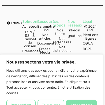
Solutions
Ressources
A
Nos
Légal
propos
réseaux
Acheteurs
Baromètre
© 2024
P2i
OPT
Nos
linkedin
ESN /
teams
Nos
Mentions
SSII &
youtube
articles
légales
Nos
Cabinet
partenaires
de
Documentation
CGUA
conseil
Nos
Presse
RGPD
distinctions
Freelances
Média
Nous
Managers
FAQ
rejoindre
de
Nous respectons votre vie privée.
transition
Contact
par
Nous utilisons des cookies pour améliorer votre expérience
de navigation, diffuser des publicités ou des contenus
Indice
Valoria
personnalisés et analyser notre trafic. En cliquant sur «
Club'ESN
Tout accepter », vous consentez à notre utilisation des
cookies.
Personnaliser
Tout rejeter
Accepter tout