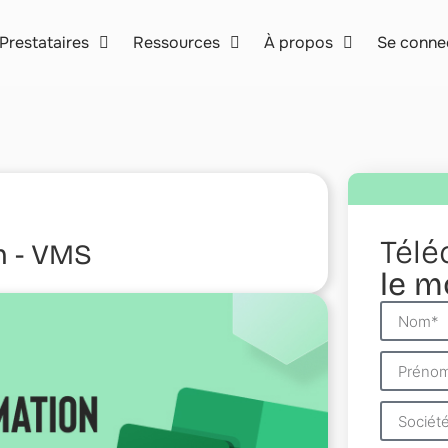
Prestataires
Ressources
À propos
Se conne
Télé
n - VMS
le m