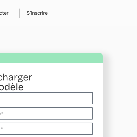
cter
S’inscrire
charger
odèle