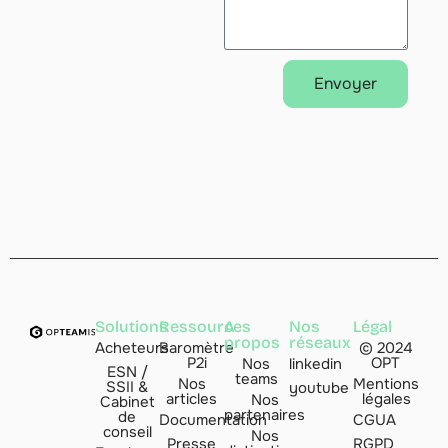
Envoyer
Alternative:
Solutions
Ressources
A
Nos
Légal
propos
réseaux
Acheteurs
Baromètre
© 2024
P2i
OPT
Nos
linkedin
ESN /
teams
Nos
Mentions
SSII &
youtube
articles
légales
Nos
Cabinet
partenaires
de
Documentation
CGUA
conseil
Nos
Presse
RGPD