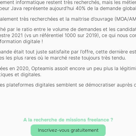
pement informatique restent très recherchés, mais les métie
ppeur Java représente aujourd’hui 40% de la demande global
lement très recherchées et la maitrise d’ouvrage (MOA/AM
hé par le ratio entre le volume de demandes et les candidatu
tre 2021 (vs un référentiel 1000 sur 2019), ce qui nous con
ormation digitale !
de était tout juste satisfaite par l’offre, cette dernière e
s les plus rares où le marché reste toujours très tendu.
ées en 2020, Opteamis assoit encore un peu plus la légitim
iques et digitales.
t les plateformes digitales semblent se démocratiser auprès
A la recherche de missions freelance ?
Inscrivez-vous gratuitement