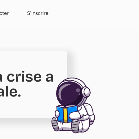
cter
S’inscrire
 crise a
le.