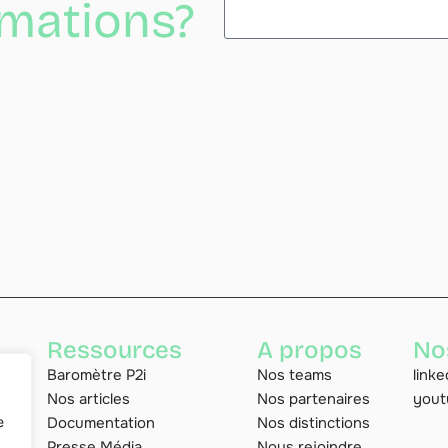
rmations?
Alternative:
Ressources
A propos
No
Baromètre P2i
Nos teams
linke
il
Nos articles
Nos partenaires
yout
Documentation
Nos distinctions
e
Presse Média
Nous rejoindre