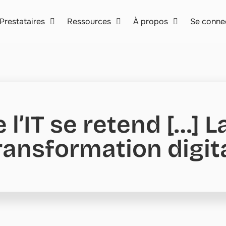
Prestataires
Ressources
À propos
Se conne
l’IT se retend […] La
ransformation digita