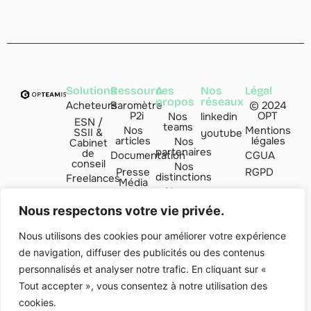
Solutions
Ressources
A
Nos
Légal
propos
réseaux
Acheteurs
Baromètre
© 2024
P2i
OPT
Nos
linkedin
ESN /
teams
Nos
Mentions
SSII &
youtube
articles
légales
Nos
Cabinet
partenaires
de
Documentation
CGUA
conseil
Nos
Presse
RGPD
distinctions
Freelances
Média
Nous
Managers
FAQ
rejoindre
de
Nous respectons votre vie privée.
transition
Contact
par
Nous utilisons des cookies pour améliorer votre expérience
de navigation, diffuser des publicités ou des contenus
Indice
Valoria
personnalisés et analyser notre trafic. En cliquant sur «
Club'ESN
Tout accepter », vous consentez à notre utilisation des
cookies.