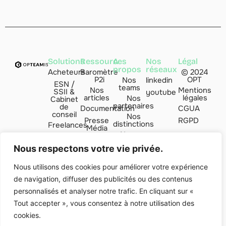
Solutions
Ressources
A
Nos
Légal
propos
réseaux
Acheteurs
Baromètre
© 2024
P2i
OPT
Nos
linkedin
ESN /
teams
Nos
Mentions
SSII &
youtube
articles
légales
Nos
Cabinet
partenaires
de
Documentation
CGUA
conseil
Nos
Presse
RGPD
distinctions
Freelances
Média
Nous
Managers
FAQ
rejoindre
de
Nous respectons votre vie privée.
transition
Contact
par
Nous utilisons des cookies pour améliorer votre expérience
de navigation, diffuser des publicités ou des contenus
Indice
Valoria
personnalisés et analyser notre trafic. En cliquant sur «
Club'ESN
Tout accepter », vous consentez à notre utilisation des
cookies.