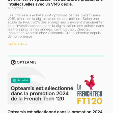
intellectuelles avec un VMS dédié.
14/06/2024
Les processus achats sont optimisés par les plateformes
VMS, piliers de la digitalisation de ces métiers. Selon une
étude de PwC, 90% des entreprises prévoient d’augmenter
leurs investissements dans la digitalisation des achats dans
les trois prochaines années. Kévin Louisor, Directeur
Innovation Associé chez Opteamis Group, observe depuis
de nombreuses
Lire la suite »
Opteamis est sélectionné dans la promotion 2024